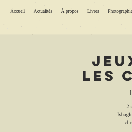
Accueil
Actualités
À propos
Livres
Photographi
Jeu
Les 
2 
Ishaghp
chr