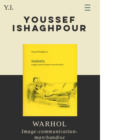
Y.I.
youssef
Ishaghpour
WARHOL
Image-communication-
marchandise