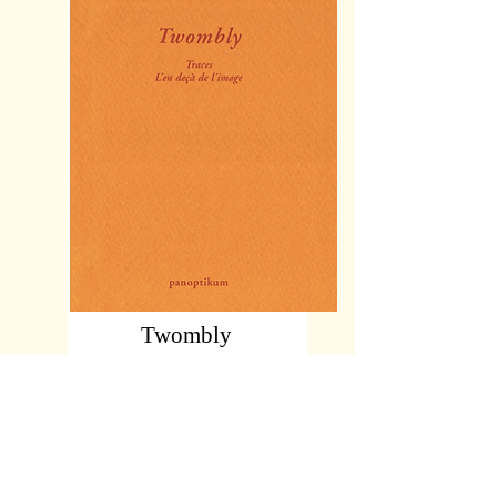
Twombly
Traces
L'en deçà de l'image
En savoir plus
RÉcemment en